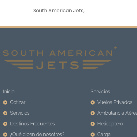
South American Jets,
Inicio
Servicios
Cotizar
Vuelos Privados
Servicios
Ambulancia Aére
Destinos Frecuentes
Helicóptero
¿Qué dicen de nosotros?
Carga