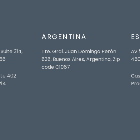
ARGENTINA
E
uite 314,
Tte. Gral. Juan Domingo Perón
Av 
166
838, Buenos Aires, Argentina, Zip
450
code C1067
ite 402
Cas
214
Pra