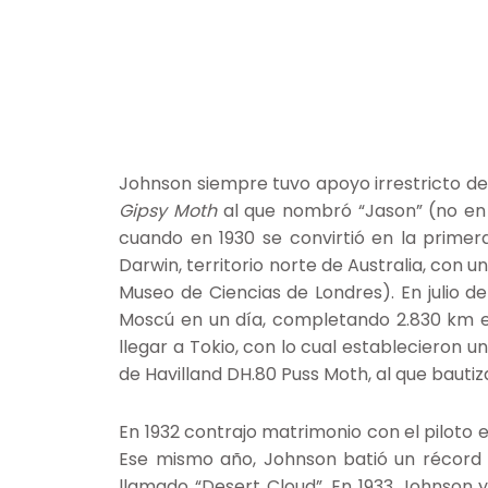
Johnson siempre tuvo apoyo irrestricto de
Gipsy Moth
al que nombró “Jason” (no en h
cuando en 1930 se convirtió en la primera
Darwin, territorio norte de Australia, con 
Museo de Ciencias de Londres). En julio d
Moscú en un día, completando 2.830 km en
llegar a Tokio, con lo cual establecieron
de Havilland DH.80 Puss Moth, al que bautiz
En 1932 contrajo matrimonio con el piloto 
Ese mismo año, Johnson batió un récord 
llamado “Desert Cloud”. En 1933 Johnson y