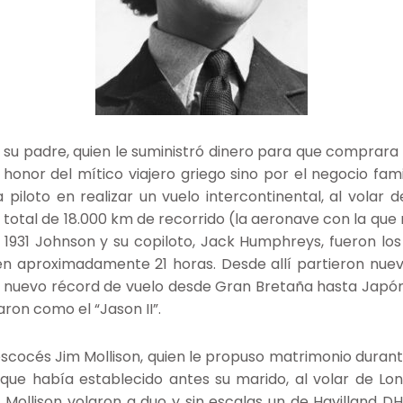
 su padre, quien le suministró dinero para que comprara 
onor del mítico viajero griego sino por el negocio fami
 piloto en realizar un vuelo intercontinental, al volar 
un total de 18.000 km de recorrido (la aeronave con la que
e 1931 Johnson y su copiloto, Jack Humphreys, fueron lo
 aproximadamente 21 horas. Desde allí partieron nuev
 un nuevo récord de vuelo desde Gran Bretaña hasta Jap
aron como el “Jason II”.
escocés Jim Mollison, quien le propuso matrimonio durante
que había establecido antes su marido, al volar de L
 Mollison volaron a duo y sin escalas un de Havilland D