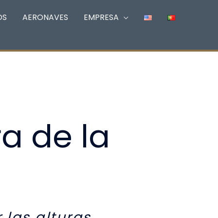
OS
AERONAVES
EMPRESA
a de la
 las alturas