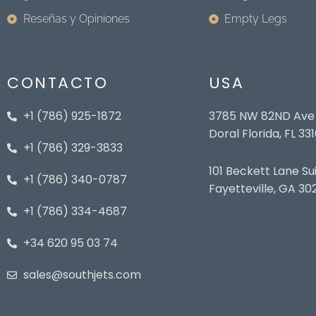
Reseñas y Opiniones
Empty Legs
CONTACTO
USA
+1 (786) 925-1872
3785 NW 82ND Ave S
Doral Florida, FL 33
+1 (786) 329-3833
101 Beckett Lane Su
+1 (786) 340-0787
Fayetteville, GA 30
+1 (786) 334-4687
+34 620 95 03 74
sales@southjets.com