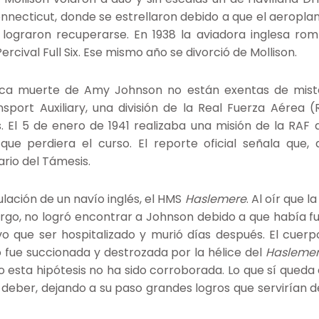
nnecticut, donde se estrellaron debido a que el aeropla
lograron recuperarse. En 1938 la aviadora inglesa rom
cival Full Six. Ese mismo año se divorció de Mollison.
gica muerte de Amy Johnson no están exentas de mist
sport Auxiliary, una división de la Real Fuerza Aérea (
. El 5 de enero de 1941 realizaba una misión de la RAF
que perdiera el curso. El reporte oficial señala que,
ario del Támesis.
ulación de un navío inglés, el HMS
Haslemere
. Al oír que 
argo, no logró encontrar a Johnson debido a que había fu
vo que ser hospitalizado y murió días después. El cu
to fue succionada y destrozada por la hélice del
Hasleme
 esta hipótesis no ha sido corroborada. Lo que sí queda
l deber, dejando a su paso grandes logros que servirían