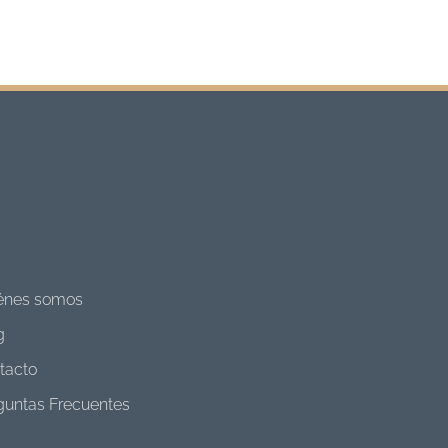
énes somos
g
tacto
guntas Frecuentes