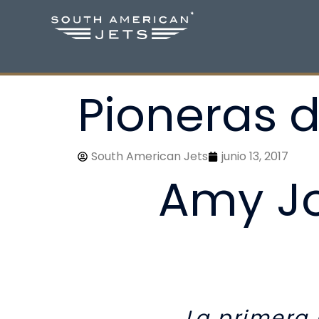
Ir
al
contenido
Pioneras d
South American Jets
junio 13, 2017
Amy Jo
La primera 