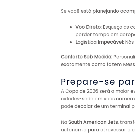
Se você está planejando aco
Voo Direto:
Esqueça as co
perder tempo em aeropo
Logística Impecável:
Nós 
Conforto Sob Medida:
Personali
exatamente como fazem Messi 
Prepare-se par
A Copa de 2026 será o maior ev
cidades-sede em voos comercia
pode decolar de um terminal 
Na
South American Jets
, tran
autonomia para atravessar o co