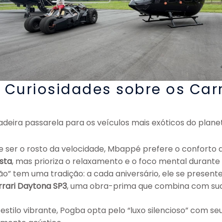
e: Curiosidades sobre os Car
eira passarela para os veículos mais exóticos do plane
 ser o rosto da velocidade, Mbappé prefere o conforto d
ista
, mas prioriza o relaxamento e o foco mental durant
ão” tem uma tradição: a cada aniversário, ele se presente
rrari Daytona SP3
, uma obra-prima que combina com sua
stilo vibrante, Pogba opta pelo “luxo silencioso” com se