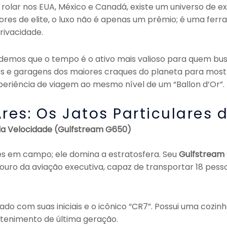
 rolar nos EUA, México e Canadá, existe um universo de e
dores de elite, o luxo não é apenas um prêmio; é uma fer
rivacidade.
demos que o tempo é o ativo mais valioso para quem busca
s e garagens dos maiores craques do planeta para most
eriência de viagem ao mesmo nível de um “Ballon d’Or”.
res: Os Jatos Particulares 
 da Velocidade (Gulfstream G650)
s em campo; ele domina a estratosfera. Seu
Gulfstream
 ouro da aviação executiva, capaz de transportar 18 pes
ado com suas iniciais e o icônico “CR7”. Possui uma cozin
etenimento de última geração.